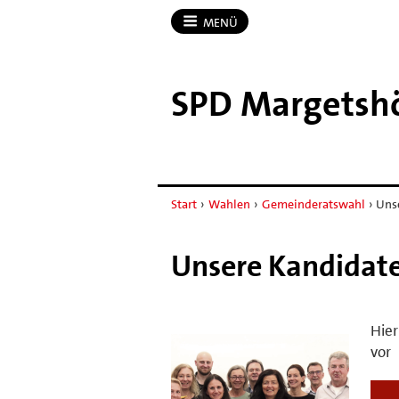
MENÜ
SPD Margetsh
Start
›
Wahlen
›
Gemeinderatswahl
›
Unse
Unsere Kandidaten
Hier
vor